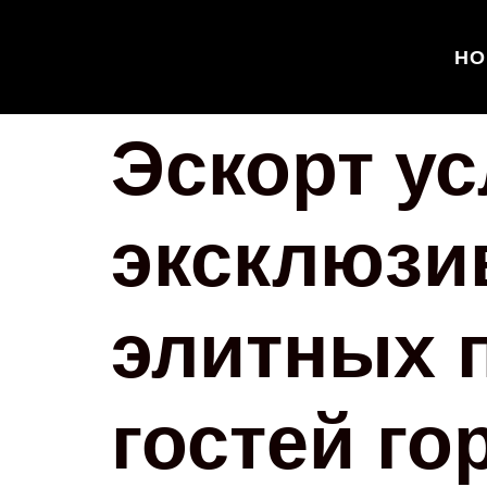
HO
Эскорт ус
эксклюзи
элитных 
гостей го