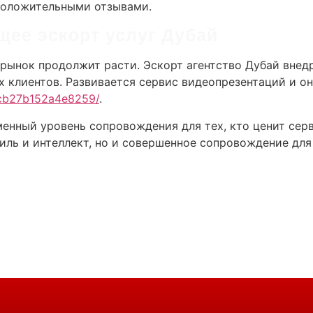
положительными отзывами.
щее эскорт услуг Дубай
рынок продолжит расти. Эскорт агентство Дубай внедр
 клиентов. Развивается сервис видеопрезентаций и он
3cb27b152a4e8259/
.
менный уровень сопровождения для тех, кто ценит сер
стиль и интеллект, но и совершенное сопровождение д