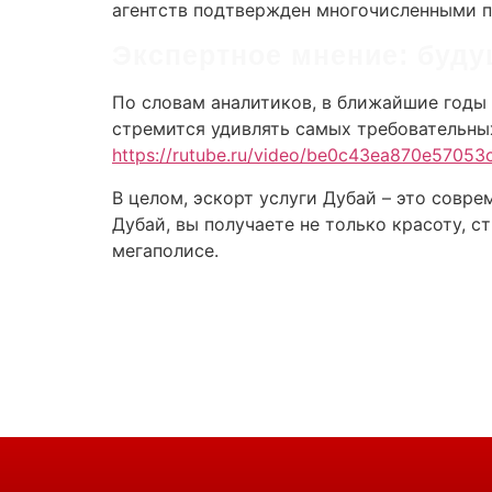
агентств подтвержден многочисленными 
Экспертное мнение: буду
По словам аналитиков, в ближайшие годы 
стремится удивлять самых требовательных
https://rutube.ru/video/be0c43ea870e5705
В целом, эскорт услуги Дубай – это совре
Дубай, вы получаете не только красоту, 
мегаполисе.
Powered By Igenso.ch