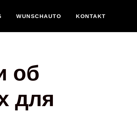
S
WUNSCHAUTO
KONTAKT
и об
х для