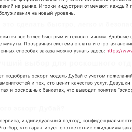
жений на рынке. Игроки индустрии отмечают: каждый г
бслуживания на новый уровень.
к это сделать быстро, легко и безопа
новится все более быстрым и технологичным. Удобные
е минуты. Прозрачная система оплаты и строгая анон
енных способах заказа можно узнать здесь:
https://ww
учший выбор для роскошного отд
ет подобрать эскорт модель Дубай с учетом пожеланий
аменитостей и тех, кто ценит качество услуг. Девушк
тах и роскошных банкетах, что выводит понятие “эско
ого эскорт Дубай?
 сервиса, индивидуальный подход, конфиденциальност
 отбор, что гарантирует соответствие ожиданиям зака