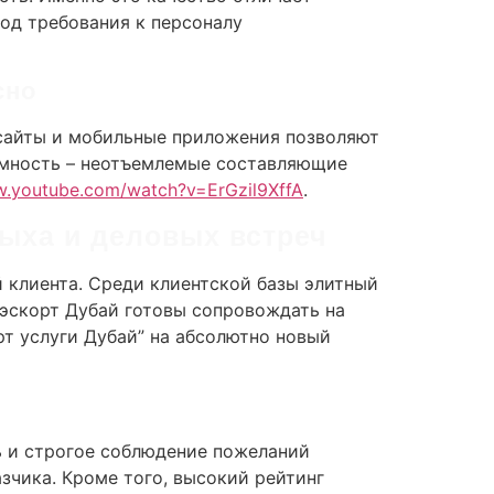
од требования к персоналу
сно
 сайты и мобильные приложения позволяют
имность – неотъемлемые составляющие
w.youtube.com/watch?v=ErGzil9XffA
.
ыха и деловых встреч
 клиента. Среди клиентской базы элитный
и эскорт Дубай готовы сопровождать на
рт услуги Дубай” на абсолютно новый
ь и строгое соблюдение пожеланий
зчика. Кроме того, высокий рейтинг