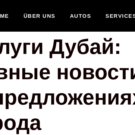
ME
ÜBER UNS
AUTOS
SERVICE
луги Дубай:
вные новост
предложения
рода