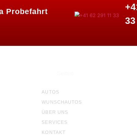
+4
a
Probefahrt
33
Seiten
AUTOS
WUNSCHAUTOS
ÜBER UNS
SERVICES
KONTAKT