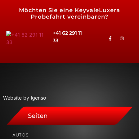
Möchten Sie eine
KeyvaleLuxera
Probefahrt vereinbaren?
+41 62 291 11
33
Website by Igenso
Seiten
AUTOS