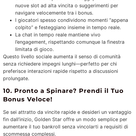
nuove slot ad alta vincita o suggerimenti per
navigare velocemente tra i bonus.
I giocatori spesso condividono momenti “appena
colpito” e festeggiano insieme in tempo reale.
La chat in tempo reale mantiene vivo
l’engagement, rispettando comunque la finestra
limitata di gioco.
Questo livello sociale aumenta il senso di comunità
senza richiedere impegni lunghi—perfetto per chi
preferisce interazioni rapide rispetto a discussioni
prolungate.
10. Pronto a Spinare? Prendi il Tuo
Bonus Veloce!
Se sei attratto da vincite rapide e desideri un vantaggio
fin dall’inizio, Golden Star offre un modo semplice per
aumentare il tuo bankroll senza vincolarti a requisiti di
scommessa complessi.