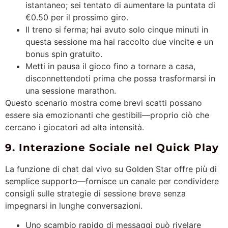
istantaneo; sei tentato di aumentare la puntata di
€0.50 per il prossimo giro.
Il treno si ferma; hai avuto solo cinque minuti in
questa sessione ma hai raccolto due vincite e un
bonus spin gratuito.
Metti in pausa il gioco fino a tornare a casa,
disconnettendoti prima che possa trasformarsi in
una sessione marathon.
Questo scenario mostra come brevi scatti possano
essere sia emozionanti che gestibili—proprio ciò che
cercano i giocatori ad alta intensità.
9. Interazione Sociale nel Quick Play
La funzione di chat dal vivo su Golden Star offre più di
semplice supporto—fornisce un canale per condividere
consigli sulle strategie di sessione breve senza
impegnarsi in lunghe conversazioni.
Uno scambio rapido di messaggi può rivelare