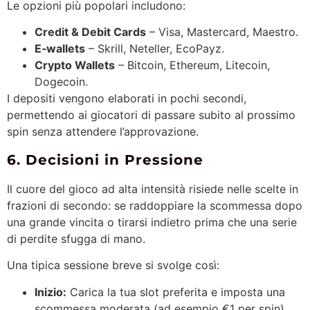
Le opzioni più popolari includono:
Credit & Debit Cards
– Visa, Mastercard, Maestro.
E‑wallets
– Skrill, Neteller, EcoPayz.
Crypto Wallets
– Bitcoin, Ethereum, Litecoin,
Dogecoin.
I depositi vengono elaborati in pochi secondi,
permettendo ai giocatori di passare subito al prossimo
spin senza attendere l’approvazione.
6. Decisioni in Pressione
Il cuore del gioco ad alta intensità risiede nelle scelte in
frazioni di secondo: se raddoppiare la scommessa dopo
una grande vincita o tirarsi indietro prima che una serie
di perdite sfugga di mano.
Una tipica sessione breve si svolge così:
Inizio:
Carica la tua slot preferita e imposta una
scommessa moderata (ad esempio €1 per spin).