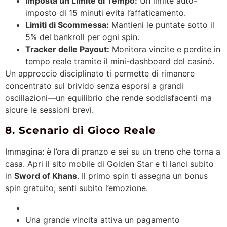
Imposta un Limite di Tempo:
Un limite auto-
imposto di 15 minuti evita l’affaticamento.
Limiti di Scommessa:
Mantieni le puntate sotto il
5% del bankroll per ogni spin.
Tracker delle Payout:
Monitora vincite e perdite in
tempo reale tramite il mini-dashboard del casinò.
Un approccio disciplinato ti permette di rimanere
concentrato sul brivido senza esporsi a grandi
oscillazioni—un equilibrio che rende soddisfacenti ma
sicure le sessioni brevi.
8. Scenario di Gioco Reale
Immagina: è l’ora di pranzo e sei su un treno che torna a
casa. Apri il sito mobile di Golden Star e ti lanci subito
in
Sword of Khans
. Il primo spin ti assegna un bonus
spin gratuito; senti subito l’emozione.
Una grande vincita attiva un pagamento