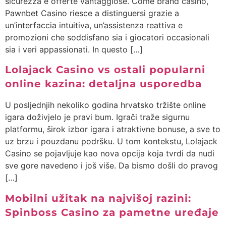
sicurezza e offerte vantaggiose. Come brand casino,
Pawnbet Casino riesce a distinguersi grazie a
un’interfaccia intuitiva, un’assistenza reattiva e
promozioni che soddisfano sia i giocatori occasionali
sia i veri appassionati. In questo […]
Lolajack Casino vs ostali popularni
online kazina: detaljna usporedba
U posljednjih nekoliko godina hrvatsko tržište online
igara doživjelo je pravi bum. Igrači traže sigurnu
platformu, širok izbor igara i atraktivne bonuse, a sve to
uz brzu i pouzdanu podršku. U tom kontekstu, Lolajack
Casino se pojavljuje kao nova opcija koja tvrdi da nudi
sve gore navedeno i još više. Da bismo došli do pravog
[…]
Mobilni užitak na najvišoj razini:
Spinboss Casino za pametne uređaje