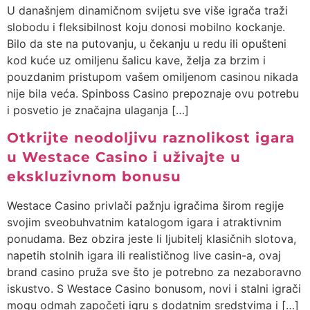
U današnjem dinamičnom svijetu sve više igrača traži
slobodu i fleksibilnost koju donosi mobilno kockanje.
Bilo da ste na putovanju, u čekanju u redu ili opušteni
kod kuće uz omiljenu šalicu kave, želja za brzim i
pouzdanim pristupom vašem omiljenom casinou nikada
nije bila veća. Spinboss Casino prepoznaje ovu potrebu
i posvetio je značajna ulaganja […]
Otkrijte neodoljivu raznolikost igara
u Westace Casino i uživajte u
ekskluzivnom bonusu
Westace Casino privlači pažnju igračima širom regije
svojim sveobuhvatnim katalogom igara i atraktivnim
ponudama. Bez obzira jeste li ljubitelj klasičnih slotova,
napetih stolnih igara ili realističnog live casin-a, ovaj
brand casino pruža sve što je potrebno za nezaboravno
iskustvo. S Westace Casino bonusom, novi i stalni igrači
mogu odmah započeti igru s dodatnim sredstvima i […]