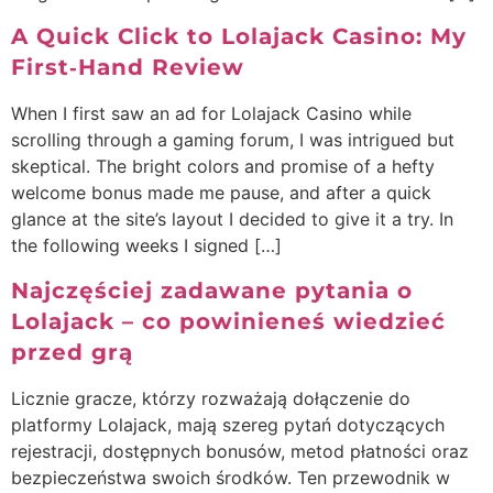
A Quick Click to Lolajack Casino: My
First‑Hand Review
When I first saw an ad for Lolajack Casino while
scrolling through a gaming forum, I was intrigued but
skeptical. The bright colors and promise of a hefty
welcome bonus made me pause, and after a quick
glance at the site’s layout I decided to give it a try. In
the following weeks I signed […]
Najczęściej zadawane pytania o
Lolajack – co powinieneś wiedzieć
przed grą
Licznie gracze, którzy rozważają dołączenie do
platformy Lolajack, mają szereg pytań dotyczących
rejestracji, dostępnych bonusów, metod płatności oraz
bezpieczeństwa swoich środków. Ten przewodnik w