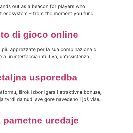
stands out as a beacon for players who
ent ecosystem – from the moment you fund
to di gioco online
 più apprezzate per la sua combinazione di
a un’interfaccia intuitiva, un’assistenza
detaljna usporedba
atformu, širok izbor igara i atraktivne bonuse,
a tvrdi da nudi sve gore navedeno i još više.
za pametne uređaje