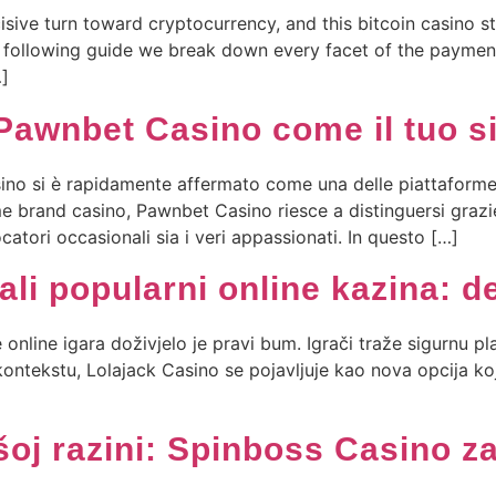
isive turn toward cryptocurrency, and this bitcoin casino 
the following guide we break down every facet of the paym
…]
 Pawnbet Casino come il tuo si
ino si è rapidamente affermato come una delle piattaforme
 brand casino, Pawnbet Casino riesce a distinguersi grazie 
catori occasionali sia i veri appassionati. In questo […]
ali popularni online kazina: 
 online igara doživjelo je pravi bum. Igrači traže sigurnu pl
ntekstu, Lolajack Casino se pojavljuje kao nova opcija koj
išoj razini: Spinboss Casino 