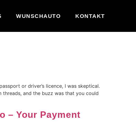
S
WUNSCHAUTO
KONTAKT
ssport or driver’s licence, I was skeptical.
m threads, and the buzz was that you could
no – Your Payment