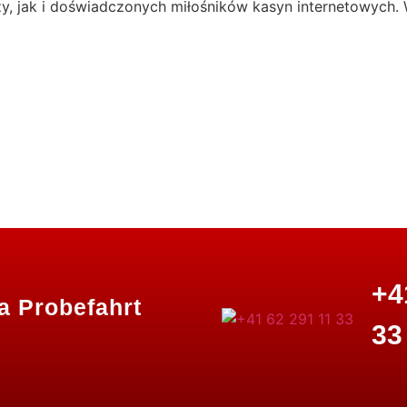
y, jak i doświadczonych miłośników kasyn internetowych. 
+4
a
Probefahrt
33