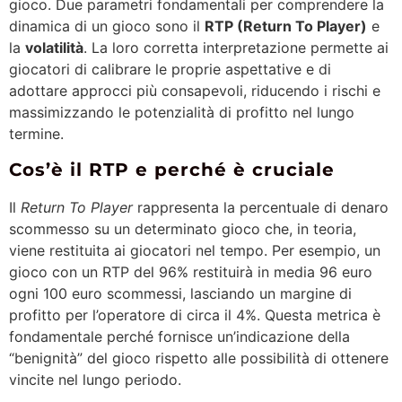
gioco. Due parametri fondamentali per comprendere la
dinamica di un gioco sono il
RTP (Return To Player)
e
la
volatilità
. La loro corretta interpretazione permette ai
giocatori di calibrare le proprie aspettative e di
adottare approcci più consapevoli, riducendo i rischi e
massimizzando le potenzialità di profitto nel lungo
termine.
Cos’è il RTP e perché è cruciale
Il
Return To Player
rappresenta la percentuale di denaro
scommesso su un determinato gioco che, in teoria,
viene restituita ai giocatori nel tempo. Per esempio, un
gioco con un RTP del 96% restituirà in media 96 euro
ogni 100 euro scommessi, lasciando un margine di
profitto per l’operatore di circa il 4%. Questa metrica è
fondamentale perché fornisce un’indicazione della
“benignità” del gioco rispetto alle possibilità di ottenere
vincite nel lungo periodo.