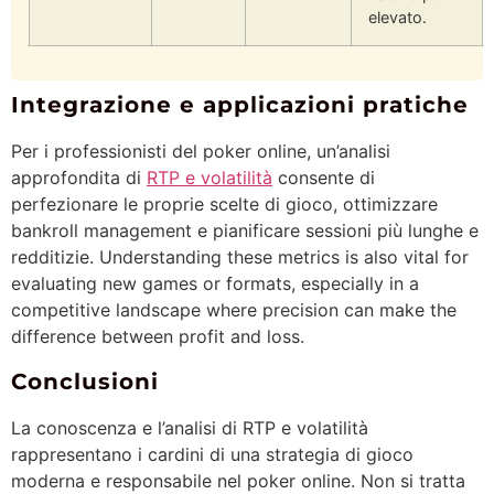
elevato.
Integrazione e applicazioni pratiche
Per i professionisti del poker online, un’analisi
approfondita di
RTP e volatilità
consente di
perfezionare le proprie scelte di gioco, ottimizzare
bankroll management e pianificare sessioni più lunghe e
redditizie. Understanding these metrics is also vital for
evaluating new games or formats, especially in a
competitive landscape where precision can make the
difference between profit and loss.
Conclusioni
La conoscenza e l’analisi di RTP e volatilità
rappresentano i cardini di una strategia di gioco
moderna e responsabile nel poker online. Non si tratta