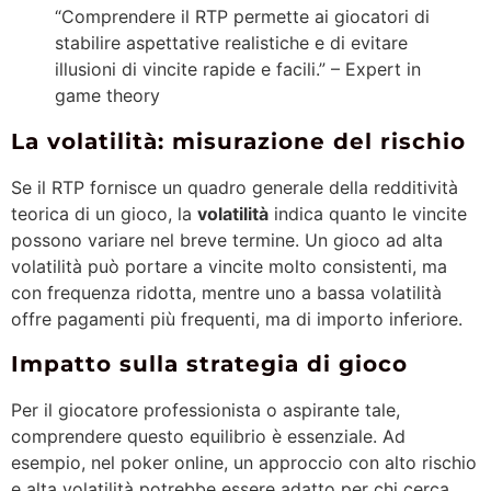
“Comprendere il RTP permette ai giocatori di
stabilire aspettative realistiche e di evitare
illusioni di vincite rapide e facili.” – Expert in
game theory
La volatilità: misurazione del rischio
Se il RTP fornisce un quadro generale della redditività
teorica di un gioco, la
volatilità
indica quanto le vincite
possono variare nel breve termine. Un gioco ad alta
volatilità può portare a vincite molto consistenti, ma
con frequenza ridotta, mentre uno a bassa volatilità
offre pagamenti più frequenti, ma di importo inferiore.
Impatto sulla strategia di gioco
Per il giocatore professionista o aspirante tale,
comprendere questo equilibrio è essenziale. Ad
esempio, nel poker online, un approccio con alto rischio
e alta volatilità potrebbe essere adatto per chi cerca