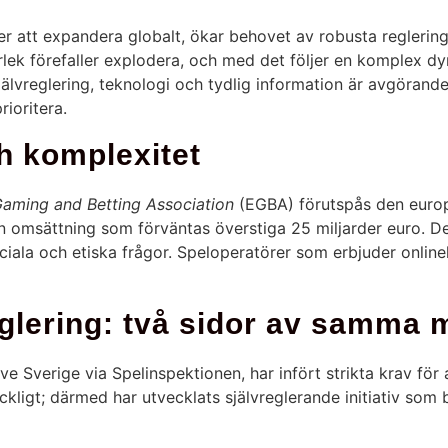
er att expandera globalt, ökar behovet av robusta reglerin
lek förefaller explodera, och med det följer en komplex dy
lvreglering, teknologi och tydlig information är avgörande
ioritera.
h komplexitet
aming and Betting Association
(EGBA) förutspås den europ
en omsättning som förväntas överstiga 25 miljarder euro. Det
ala och etiska frågor. Speloperatörer som erbjuder online
eglering: två sidor av samma 
ive Sverige via Spelinspektionen, har infört strikta krav f
lräckligt; därmed har utvecklats självreglerande initiativ s