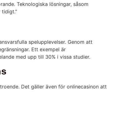
görande. Teknologiska lösningar, såsom
tidigt.”
ansvarsfulla spelupplevelser. Genom att
egränsningar. Ett exempel är
lande med upp till 30% i vissa studier.
ns
rtroende. Det gäller även för onlinecasinon att