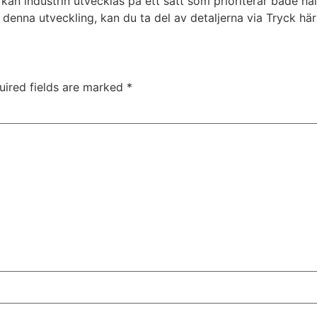
kan industrin utvecklas på ett sätt som prioriterar både h
 denna utveckling, kan du ta del av detaljerna via Tryck här 
uired fields are marked
*