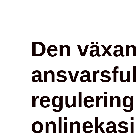
Den växan
ansvarsful
regulerin
onlinekas