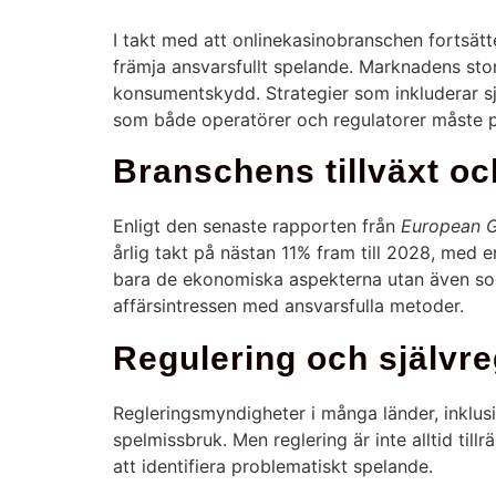
I takt med att onlinekasinobranschen fortsätt
främja ansvarsfullt spelande. Marknadens stor
konsumentskydd. Strategier som inkluderar sjä
som både operatörer och regulatorer måste pr
Branschens tillväxt oc
Enligt den senaste rapporten från
European G
årlig takt på nästan 11% fram till 2028, med 
bara de ekonomiska aspekterna utan även soci
affärsintressen med ansvarsfulla metoder.
Regulering och självr
Regleringsmyndigheter i många länder, inklus
spelmissbruk. Men reglering är inte alltid til
att identifiera problematiskt spelande.