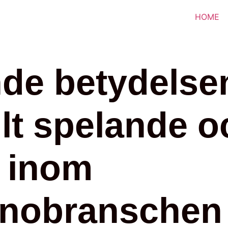
HOME
de betydelse
lt spelande o
g inom
inobranschen