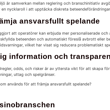
iljö är samverkan mellan reglering och branschinitiativ av
n nycklaroll i att upptäcka diskreta beteendeförändringar 
främja ansvarsfullt spelande
ggjort att operatörer kan erbjuda mer personaliserade och 
skfyllda beteenden och automatiskt föreslå avbrott eller b
dsvarningar, vilket har visat sig reducera problematiskt spe
itlig information och transpare
egler, odds, och risker är av yttersta vikt för att skapa fö
ningar, uttag och spelgränser.
om används för att främja ansvarsfullt spelande?
asinobranschen