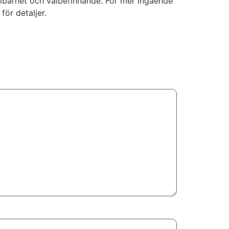
ållbarhet och välbefinnande. För mer ingående
för detaljer.