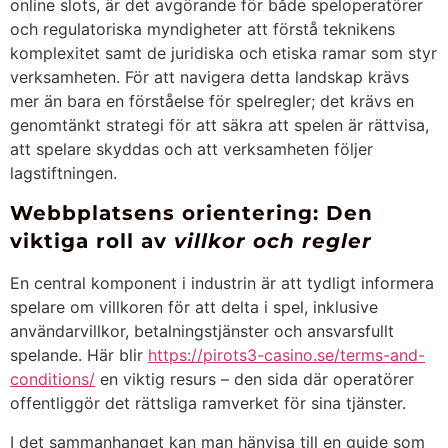
online slots, är det avgörande för både speloperatörer
och regulatoriska myndigheter att förstå teknikens
komplexitet samt de juridiska och etiska ramar som styr
verksamheten. För att navigera detta landskap krävs
mer än bara en förståelse för spelregler; det krävs en
genomtänkt strategi för att säkra att spelen är rättvisa,
att spelare skyddas och att verksamheten följer
lagstiftningen.
Webbplatsens orientering: Den
viktiga roll av
villkor och regler
En central komponent i industrin är att tydligt informera
spelare om villkoren för att delta i spel, inklusive
användarvillkor, betalningstjänster och ansvarsfullt
spelande. Här blir
https://pirots3-casino.se/terms-and-
conditions/
en viktig resurs – den sida där operatörer
offentliggör det rättsliga ramverket för sina tjänster.
I det sammanhanget kan man hänvisa till en guide som