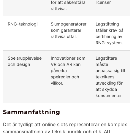
för att säkerställa
licenser.
rättvisa.
RNG-teknologi
Slumpgeneratorer
Lagstiftning
som garanterar
ställer krav på
rättvisa utfall.
certifiering av
RNG-system.
Spelarupplevelse
Innovationer som
Lagstiftare
och design
VR och AR kan
måste
påverka
anpassa sig till
spelregler och
teknikens
villkor.
utveckling för
att skydda
konsumenter.
Sammanfattning
Det är tydligt att online slots representerar en komplex
sammansmältning av teknik, juridik och etik. Att