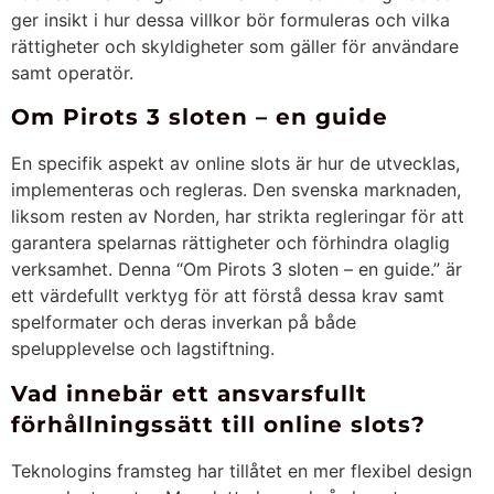
ger insikt i hur dessa villkor bör formuleras och vilka
rättigheter och skyldigheter som gäller för användare
samt operatör.
Om Pirots 3 sloten – en guide
En specifik aspekt av online slots är hur de utvecklas,
implementeras och regleras. Den svenska marknaden,
liksom resten av Norden, har strikta regleringar för att
garantera spelarnas rättigheter och förhindra olaglig
verksamhet. Denna “Om Pirots 3 sloten – en guide.” är
ett värdefullt verktyg för att förstå dessa krav samt
spelformater och deras inverkan på både
spelupplevelse och lagstiftning.
Vad innebär ett ansvarsfullt
förhållningssätt till online slots?
Teknologins framsteg har tillåtet en mer flexibel design