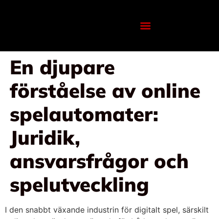
En djupare
förståelse av online
spelautomater:
Juridik,
ansvarsfrågor och
spelutveckling
I den snabbt växande industrin för digitalt spel, särskilt