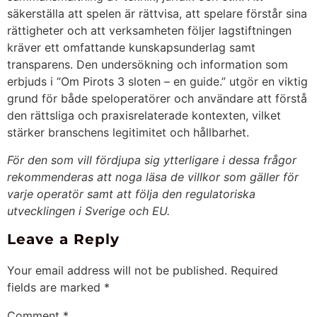
säkerställa att spelen är rättvisa, att spelare förstår sina
rättigheter och att verksamheten följer lagstiftningen
kräver ett omfattande kunskapsunderlag samt
transparens. Den undersökning och information som
erbjuds i “Om Pirots 3 sloten – en guide.” utgör en viktig
grund för både speloperatörer och användare att förstå
den rättsliga och praxisrelaterade kontexten, vilket
stärker branschens legitimitet och hållbarhet.
För den som vill fördjupa sig ytterligare i dessa frågor
rekommenderas att noga läsa de villkor som gäller för
varje operatör samt att följa den regulatoriska
utvecklingen i Sverige och EU.
Leave a Reply
Your email address will not be published.
Required
fields are marked
*
Comment
*