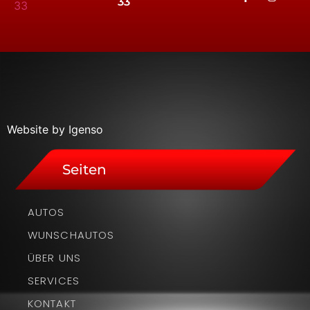
33
Website by Igenso
Seiten
AUTOS
WUNSCHAUTOS
ÜBER UNS
SERVICES
KONTAKT