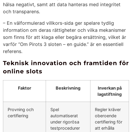
hälsa negativt, samt att data hanteras med integritet
och transparens.
– En välformulerad villkors-sida ger spelare tydlig
information om deras rättigheter och vilka mekanismer
som finns för att klaga eller begära ersättning, vilket är
varför “Om Pirots 3 sloten – en guide.” är en essentiell
referens.
Teknisk innovation och framtiden för
online slots
Faktor
Beskrivning
Inverkan på
lagstiftning
Provning och
Spel
Regler kräver
certifiering
automatiserat
oberoende
under rigorösa
certifiering för
testprocedurer
att erhålla