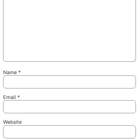
Name
*
Email
*
Website