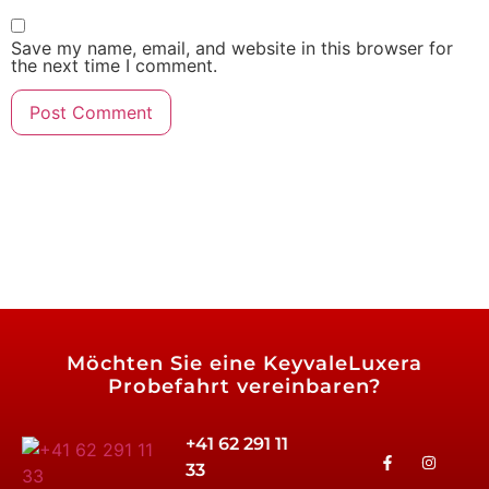
Save my name, email, and website in this browser for
the next time I comment.
Powered By Igenso.ch
Möchten Sie eine
KeyvaleLuxera
Probefahrt vereinbaren?
+41 62 291 11
33