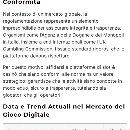
Conformità
Nel contesto di un mercato globale, la
regolamentazione rappresenta un elemento
imprescindibile per assicurare integrità e trasparenza.
Organismi come l’Agenzia delle Dogane e dei Monopoli
in Italia, insieme a enti internazionali come l’UK
Gambling Commission, fissano standard rigorosi che le
piattaforme devono rispettare.
Per questo motivo, affidarsi a piattaforme di slot &
casinò che siano conformi alle norme ha un valore
strategico: garantisce che le attività siano condotte in
modo equo, sicuro e trasparente, tutelando sia i
giocatori che gli operatori.
Data e Trend Attuali nel Mercato del
Gioco Digitale