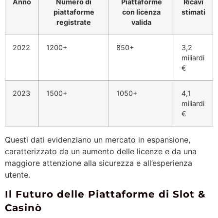
Anno
Numero di
Piattaforme
Ricavi
piattaforme
con licenza
stimati
registrate
valida
2022
1200+
850+
3,2
miliardi
€
2023
1500+
1050+
4,1
miliardi
€
Questi dati evidenziano un mercato in espansione,
caratterizzato da un aumento delle licenze e da una
maggiore attenzione alla sicurezza e all’esperienza
utente.
Il Futuro delle Piattaforme di Slot &
Casinò