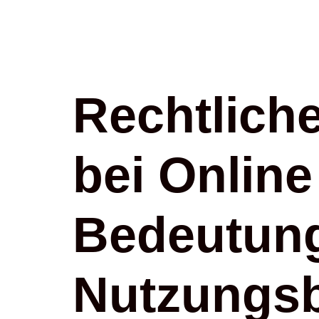
Rechtlic
bei Online
Bedeutung
Nutzungs