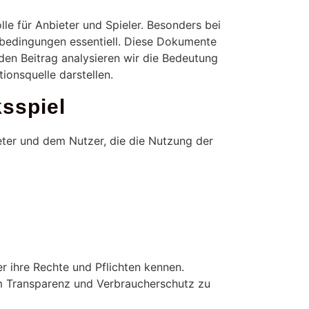
le für Anbieter und Spieler. Besonders bei
gsbedingungen essentiell. Diese Dokumente
den Beitrag analysieren wir die Bedeutung
ionsquelle darstellen.
sspiel
er und dem Nutzer, die die Nutzung der
r ihre Rechte und Pflichten kennen.
 um Transparenz und Verbraucherschutz zu