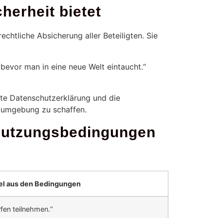
herheit bietet
rechtliche Absicherung aller Beteiligten. Sie
bevor man in eine neue Welt eintaucht.“
erte Datenschutzerklärung und die
elumgebung zu schaffen.
 Nutzungsbedingungen
el aus den Bedingungen
fen teilnehmen.“