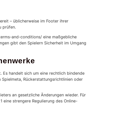
reit – üblicherweise im Footer ihrer
 prüfen.
/terms-and-conditions/ eine maßgebliche
ungen gibt den Spielern Sicherheit im Umgang
hmenwerke
t. Es handelt sich um eine rechtlich bindende
Spielmeta, Rückerstattungsrichtlinien oder
ieters an gesetzliche Änderungen wieder. Für
1 eine strengere Regulierung des Online-