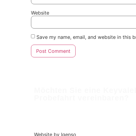
Website
Save my name, email, and website in this b
Powered By Igenso.ch
Möchten Sie eine
Keyvale
Probefahrt vereinbaren?
Website by Igenso