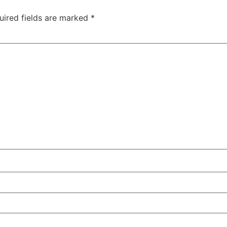
uired fields are marked
*