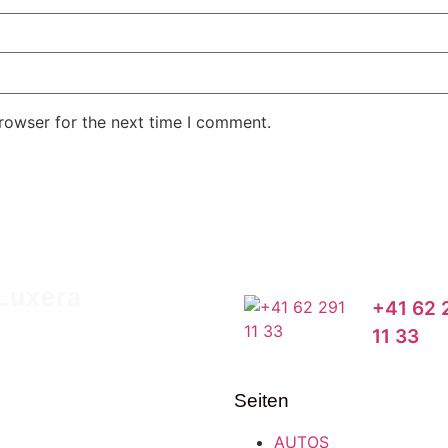
rowser for the next time I comment.
Luxera
+41 62 
11 33
Seiten
AUTOS