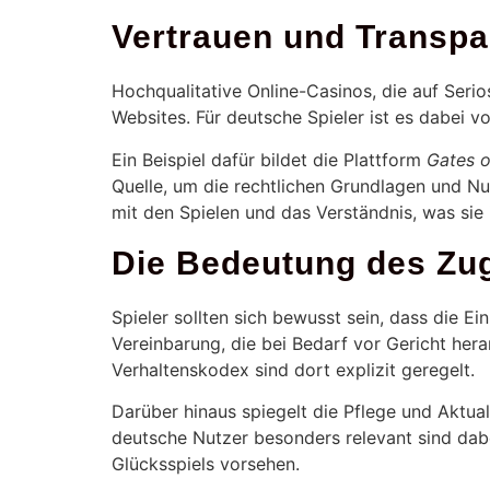
Vertrauen und Transpa
Hochqualitative Online-Casinos, die auf Serios
Websites. Für deutsche Spieler ist es dabei v
Ein Beispiel dafür bildet die Plattform
Gates 
Quelle, um die rechtlichen Grundlagen und N
mit den Spielen und das Verständnis, was sie 
Die Bedeutung des Zug
Spieler sollten sich bewusst sein, dass die E
Vereinbarung, die bei Bedarf vor Gericht he
Verhaltenskodex sind dort explizit geregelt.
Darüber hinaus spiegelt die Pflege und Aktua
deutsche Nutzer besonders relevant sind dabe
Glücksspiels vorsehen.