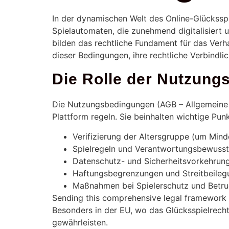
In der dynamischen Welt des Online-Glücksspi
Spielautomaten, die zunehmend digitalisiert 
bilden das rechtliche Fundament für das Verh
dieser Bedingungen, ihre rechtliche Verbindli
Die Rolle der Nutzung
Die Nutzungsbedingungen (AGB – Allgemeine 
Plattform regeln. Sie beinhalten wichtige Pun
Verifizierung der Altersgruppe (um Minde
Spielregeln und Verantwortungsbewusst
Datenschutz- und Sicherheitsvorkehrun
Haftungsbegrenzungen und Streitbeileg
Maßnahmen bei Spielerschutz und Betru
Sending this comprehensive legal framework e
Besonders in der EU, wo das Glücksspielrecht
gewährleisten.