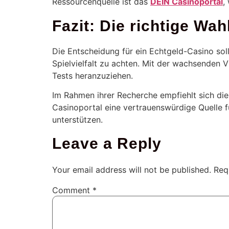
Ressourcenquelle ist das
DEIN Casinoportal
,
Fazit: Die richtige Wa
Die Entscheidung für ein Echtgeld-Casino sollt
Spielvielfalt zu achten. Mit der wachsenden 
Tests heranzuziehen.
Im Rahmen ihrer Recherche empfiehlt sich die N
Casinoportal eine vertrauenswürdige Quelle fü
unterstützen.
Leave a Reply
Your email address will not be published.
Req
Comment
*