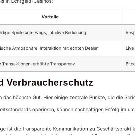
is in Echtgeld-Casinos:
Vorteile
tige Spiele unterwegs, intuitive Bedienung
Resp
ische Atmosphäre, Interaktion mit echten Dealer
Live
e Transaktionen, erhöhte Transparenz
Bitc
d Verbraucherschutz
n das höchste Gut. Hier einige zentrale Punkte, die die Ser
heitsstandards operieren, können nachhaltigen Erfolg im u
ge ist die transparente Kommunikation zu Geschäftspraktiken