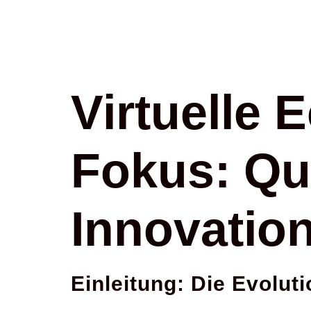
Virtuelle 
Fokus: Qua
Innovatio
Einleitung: Die Evolut