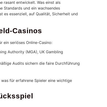
e rasant entwickelt. Was einst als
sche Standards und ein wachsendes
st es essenziell, auf Qualität, Sicherheit und
eld-Casinos
ür ein seriöses Online-Casino:
ing Authority (MGA), UK Gambling
äßige Audits sichern die faire Durchführung
was für erfahrene Spieler eine wichtige
ücksspiel