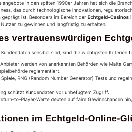
ielangebote in den späten 1990er Jahren hat sich die Branch
usiness, das durch technologische Innovationen, regulatori
 geprägt ist. Besonders im Bereich der
Echtgeld-Casinos
i
Nutzer zu gewinnen und langfristig zu erhalten.
es vertrauenswürdigen Echtg
r Kundendaten sensibel sind, sind die wichtigsten Kriterien f
 Anbieter werden von anerkannten Behörden wie Malta Gam
pielbehörde reglementiert.
e Spiele, RNG (Random Number Generator) Tests und regelm
ng schützt Kundendaten vor unbefugtem Zugriff.
turn-to-Player-Werte deuten auf faire Gewinnchancen hin, 
tionen im Echtgeld-Online-Gl