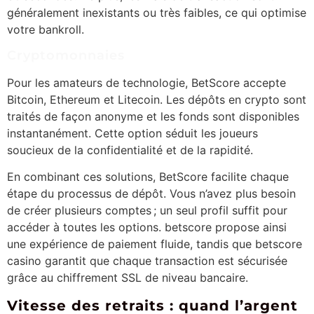
généralement inexistants ou très faibles, ce qui optimise
votre bankroll.
Cryptomonnaies
Pour les amateurs de technologie, BetScore accepte
Bitcoin, Ethereum et Litecoin. Les dépôts en crypto sont
traités de façon anonyme et les fonds sont disponibles
instantanément. Cette option séduit les joueurs
soucieux de la confidentialité et de la rapidité.
En combinant ces solutions, BetScore facilite chaque
étape du processus de dépôt. Vous n’avez plus besoin
de créer plusieurs comptes ; un seul profil suffit pour
accéder à toutes les options. betscore propose ainsi
une expérience de paiement fluide, tandis que betscore
casino garantit que chaque transaction est sécurisée
grâce au chiffrement SSL de niveau bancaire.
Vitesse des retraits : quand l’argent