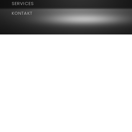
SERVICES
KONTAKT