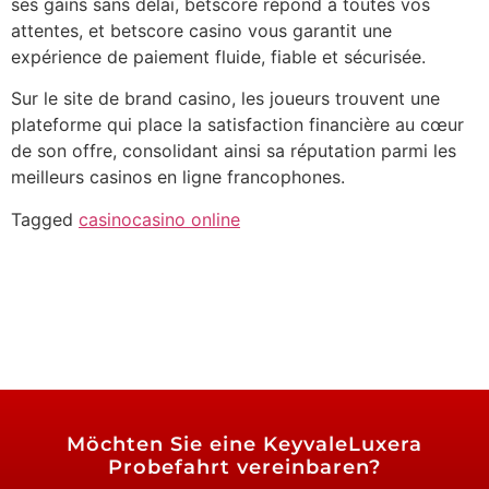
ses gains sans délai, betscore répond à toutes vos
attentes, et betscore casino vous garantit une
expérience de paiement fluide, fiable et sécurisée.
Sur le site de brand casino, les joueurs trouvent une
plateforme qui place la satisfaction financière au cœur
de son offre, consolidant ainsi sa réputation parmi les
meilleurs casinos en ligne francophones.
Tagged
casino
casino online
Powered By Igenso.ch
Möchten Sie eine
KeyvaleLuxera
Probefahrt vereinbaren?