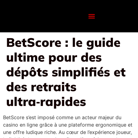
BetScore : le guide
ultime pour des
dépôts simplifiés et
des retraits
ultra‑rapides
BetScore s’est imposé comme un acteur majeur du
casino en ligne grâce à une plateforme ergonomique et
une offre ludique riche. Au cœur de l’expérience joueur,