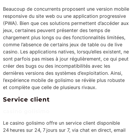
Beaucoup de concurrents proposent une version mobile
responsive du site web ou une application progressive
(PWA). Bien que ces solutions permettent d’accéder aux
jeux, certaines peuvent présenter des temps de
chargement plus longs ou des fonctionnalités limitées,
comme l’absence de certains jeux de table ou de live
casino. Les applications natives, lorsqu’elles existent, ne
sont parfois pas mises à jour régulièrement, ce qui peut
créer des bugs ou des incompatibilités avec les
dernières versions des systèmes d’exploitation. Ainsi,
l’expérience mobile de golisimo se révèle plus robuste
et complète que celle de plusieurs rivaux.
Service client
casino golisimo
Le casino golisimo offre un service client disponible
24 heures sur 24, 7 jours sur 7, via chat en direct, email