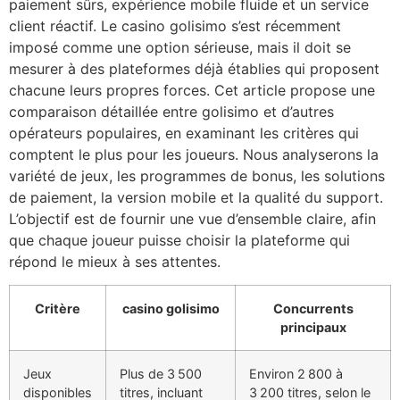
paiement sûrs, expérience mobile fluide et un service
client réactif. Le casino golisimo s’est récemment
imposé comme une option sérieuse, mais il doit se
mesurer à des plateformes déjà établies qui proposent
chacune leurs propres forces. Cet article propose une
comparaison détaillée entre golisimo et d’autres
opérateurs populaires, en examinant les critères qui
comptent le plus pour les joueurs. Nous analyserons la
variété de jeux, les programmes de bonus, les solutions
de paiement, la version mobile et la qualité du support.
L’objectif est de fournir une vue d’ensemble claire, afin
que chaque joueur puisse choisir la plateforme qui
répond le mieux à ses attentes.
Critère
casino golisimo
Concurrents
principaux
Jeux
Plus de 3 500
Environ 2 800 à
disponibles
titres, incluant
3 200 titres, selon le