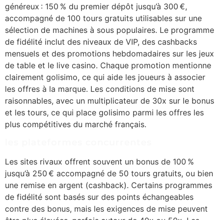
généreux : 150 % du premier dépôt jusqu’à 300 €,
accompagné de 100 tours gratuits utilisables sur une
sélection de machines à sous populaires. Le programme
de fidélité inclut des niveaux de VIP, des cashbacks
mensuels et des promotions hebdomadaires sur les jeux
de table et le live casino. Chaque promotion mentionne
clairement golisimo, ce qui aide les joueurs à associer
les offres à la marque. Les conditions de mise sont
raisonnables, avec un multiplicateur de 30x sur le bonus
et les tours, ce qui place golisimo parmi les offres les
plus compétitives du marché français.
les plateformes concurrentes
Les sites rivaux offrent souvent un bonus de 100 %
jusqu’à 250 € accompagné de 50 tours gratuits, ou bien
une remise en argent (cashback). Certains programmes
de fidélité sont basés sur des points échangeables
contre des bonus, mais les exigences de mise peuvent