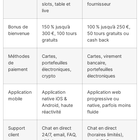
slots, table et
fournisseur
live
Bonus de
150 % jusqu’à
100 % jusqu’à 250 €,
bienvenue
300 €, 100 tours
50 tours gratuits ou
gratuits
cash back
Méthodes
Cartes,
Cartes, virement
de
portefeuilles
bancaire,
paiement
électroniques,
portefeuilles
crypto
électroniques
Application
Application
Application web
mobile
native iOS &
progressive ou
Android, haute
native, parfois moins
réactivité
fluide
Support
Chat en direct
Chat en direct
client
24/7, email, FAQ,
(horaires limités),