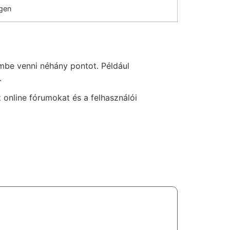
Igen
embe venni néhány pontot. Például
.
z online fórumokat és a felhasználói