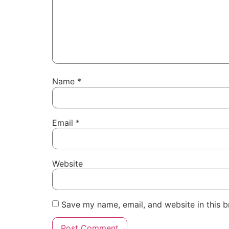
Name
*
Email
*
Website
Save my name, email, and website in this b