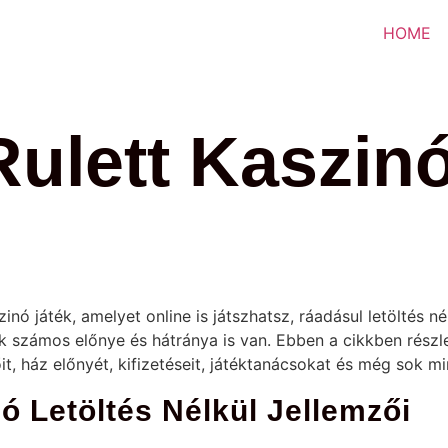
HOME
ulett Kaszinó
nó játék, amelyet online is játszhatsz, ráadásul letöltés n
ek számos előnye és hátránya is van. Ebben a cikkben részl
it, ház előnyét,
kifizetéseit, játéktanácsokat és még sok mi
ó Letöltés Nélkül Jellemzői