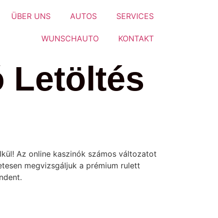
ÜBER UNS
AUTOS
SERVICES
WUNSCHAUTO
KONTAKT
 Letöltés
élkül! Az online kaszinók számos változatot
etesen megvizsgáljuk a prémium rulett
ndent.