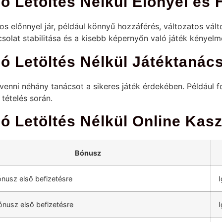
 Letöltés Nélkül Előnyei és 
mos előnnyel jár, például könnyű hozzáférés, változatos vá
solat stabilitása és a kisebb képernyőn való játék kényelm
ó Letöltés Nélkül Játéktanác
enni néhány tanácsot a sikeres játék érdekében. Például fon
 tételés során.
ó Letöltés Nélkül Online Kas
Bónusz
nusz első befizetésre
nusz első befizetésre