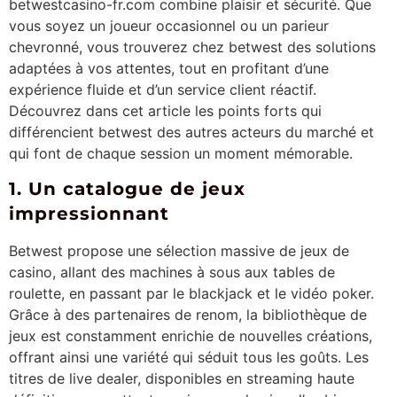
betwestcasino-fr.com combine plaisir et sécurité. Que
vous soyez un joueur occasionnel ou un parieur
chevronné, vous trouverez chez betwest des solutions
adaptées à vos attentes, tout en profitant d’une
expérience fluide et d’un service client réactif.
Découvrez dans cet article les points forts qui
différencient betwest des autres acteurs du marché et
qui font de chaque session un moment mémorable.
1. Un catalogue de jeux
impressionnant
Betwest propose une sélection massive de jeux de
casino, allant des machines à sous aux tables de
roulette, en passant par le blackjack et le vidéo poker.
Grâce à des partenaires de renom, la bibliothèque de
jeux est constamment enrichie de nouvelles créations,
offrant ainsi une variété qui séduit tous les goûts. Les
titres de live dealer, disponibles en streaming haute