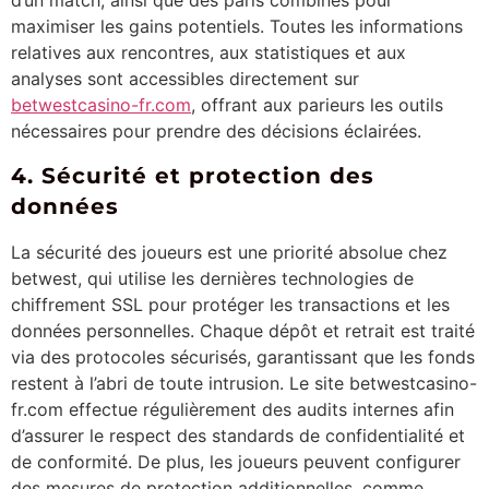
d’un match, ainsi que des paris combinés pour
maximiser les gains potentiels. Toutes les informations
relatives aux rencontres, aux statistiques et aux
analyses sont accessibles directement sur
betwestcasino-fr.com
, offrant aux parieurs les outils
nécessaires pour prendre des décisions éclairées.
4. Sécurité et protection des
données
La sécurité des joueurs est une priorité absolue chez
betwest, qui utilise les dernières technologies de
chiffrement SSL pour protéger les transactions et les
données personnelles. Chaque dépôt et retrait est traité
via des protocoles sécurisés, garantissant que les fonds
restent à l’abri de toute intrusion. Le site betwestcasino-
fr.com effectue régulièrement des audits internes afin
d’assurer le respect des standards de confidentialité et
de conformité. De plus, les joueurs peuvent configurer
des mesures de protection additionnelles, comme