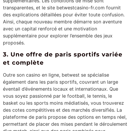
supplémentaires. Les conditions de mise sont
transparentes, et le site betwestcasino-fr.com fournit
des explications détaillées pour éviter toute confusion.
Ainsi, chaque nouveau membre démarre son aventure
avec un capital renforcé et une motivation
supplémentaire pour explorer l’ensemble des jeux
proposés.
3. Une offre de paris sportifs variée
et complète
Outre son casino en ligne, betwest se spécialise
également dans les paris sportifs, couvrant un large
éventail d’événements locaux et internationaux. Que
vous soyez passionné par le football, le tennis, le
basket ou les sports moins médiatisés, vous trouverez
des cotes compétitives et des marchés diversifiés. La
plateforme de paris propose des options en temps réel,
permettant de placer des mises pendant le déroulement