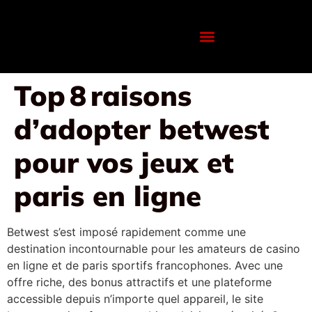
Top 8 raisons
d’adopter betwest
pour vos jeux et
paris en ligne
Betwest s’est imposé rapidement comme une
destination incontournable pour les amateurs de casino
en ligne et de paris sportifs francophones. Avec une
offre riche, des bonus attractifs et une plateforme
accessible depuis n’importe quel appareil, le site