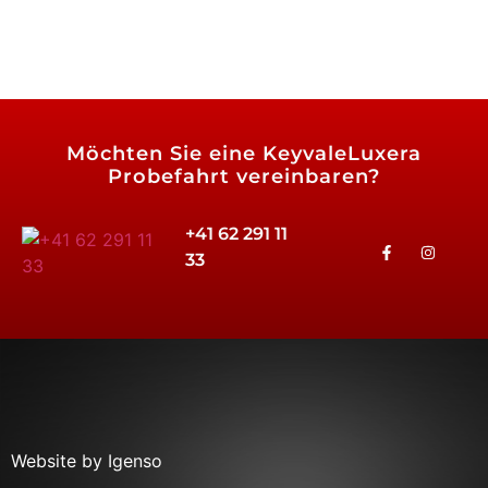
Möchten Sie eine
KeyvaleLuxera
Probefahrt vereinbaren?
+41 62 291 11
33
Website by Igenso