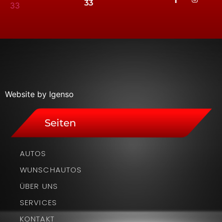
33
Website by Igenso
Seiten
AUTOS
WUNSCHAUTOS
ÜBER UNS
SERVICES
KONTAKT