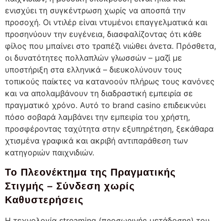
ενισχύει τη συγκέντρωση χωρίς να αποσπά την
προσοχή. Οι ντιλέρ είναι ντυμένοι επαγγελματικά και
προσηνύουν την ευγένεια, διασφαλίζοντας ότι κάθε
φίλος που μπαίνει στο τραπέζι νιώθει άνετα. Πρόσθετα,
οι δυνατότητες πολλαπλών γλωσσών – μαζί με
υποστήριξη στα ελληνικά – διευκολύνουν τους
τοπικούς παίκτες να κατανοούν πλήρως τους κανόνες
και να απολαμβάνουν τη διαδραστική εμπειρία σε
πραγματικό χρόνο. Αυτό το brand casino επιδεικνύει
πόσο σοβαρά λαμβάνει την εμπειρία του χρήστη,
προσφέροντας ταχύτητα στην εξυπηρέτηση, ξεκάθαρα
χτισμένα γραφικά και ακριβή αντιπαράθεση των
κατηγοριών παιχνιδιών.
Το Πλεονέκτημα της Πραγματικής
Στιγμής – Σύνδεση χωρίς
Καθυστερήσεις
Η τεχνολογία streaming (προσωρινής μετάδοσης) του