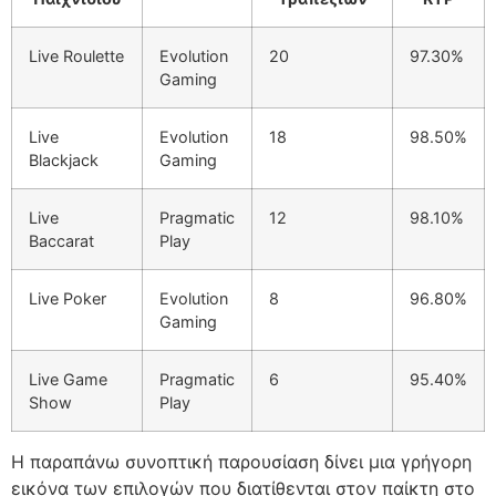
Live Roulette
Evolution
20
97.30%
Gaming
Live
Evolution
18
98.50%
Blackjack
Gaming
Live
Pragmatic
12
98.10%
Baccarat
Play
Live Poker
Evolution
8
96.80%
Gaming
Live Game
Pragmatic
6
95.40%
Show
Play
Η παραπάνω συνοπτική παρουσίαση δίνει μια γρήγορη
εικόνα των επιλογών που διατίθενται στον παίκτη στο