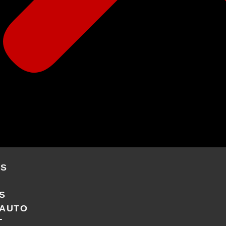
NS
S
AUTO
T