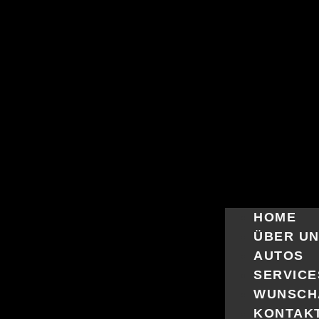
HOME
ÜBER U
AUTOS
SERVICE
WUNSCH
KONTAK