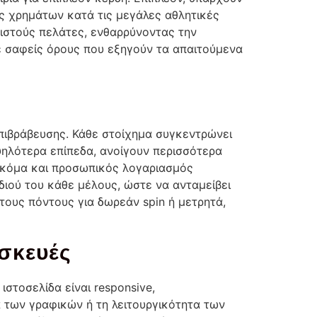
ής χρημάτων κατά τις μεγάλες αθλητικές
ιστούς πελάτες, ενθαρρύνοντας την
ε σαφείς όρους που εξηγούν τα απαιτούμενα
πιβράβευσης. Κάθε στοίχημα συγκεντρώνει
υψηλότερα επίπεδα, ανοίγουν περισσότερα
ακόμα και προσωπικός λογαριασμός
διού του κάθε μέλους, ώστε να ανταμείβει
τους πόντους για δωρεάν spin ή μετρητά,
υσκευές
ιστοσελίδα είναι responsive,
α των γραφικών ή τη λειτουργικότητα των