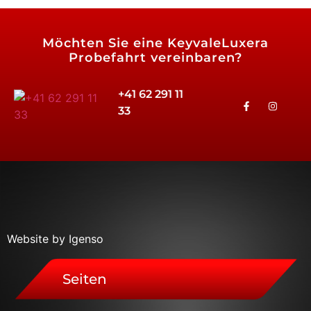
Möchten Sie eine
KeyvaleLuxera
Probefahrt vereinbaren?
+41 62 291 11
33
Website by Igenso
Seiten