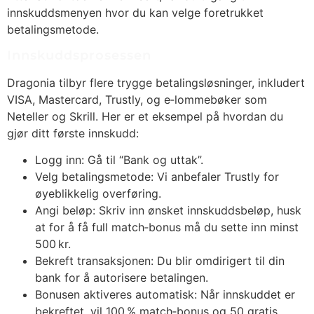
innskuddsmenyen hvor du kan velge foretrukket
betalingsmetode.
Innskuddsprosessen
Dragonia tilbyr flere trygge betalingsløsninger, inkludert
VISA, Mastercard, Trustly, og e‑lommebøker som
Neteller og Skrill. Her er et eksempel på hvordan du
gjør ditt første innskudd:
Logg inn: Gå til “Bank og uttak”.
Velg betalingsmetode: Vi anbefaler Trustly for
øyeblikkelig overføring.
Angi beløp: Skriv inn ønsket innskuddsbeløp, husk
at for å få full match‑bonus må du sette inn minst
500 kr.
Bekreft transaksjonen: Du blir omdirigert til din
bank for å autorisere betalingen.
Bonusen aktiveres automatisk: Når innskuddet er
bekreftet, vil 100 % match‑bonus og 50 gratis