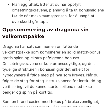
Planlegg uttak: Etter at du har oppfylt
omsetningskravene, planlegg å ta ut bonusmidlene
før de når maksimumsgrensen, for å unngå at
overskudd går tapt.
Oppsummering av dragonia sin
velkomstpakke
Dragonia har satt sammen en omfattende
velkomstpakke som kombinerer en solid match‑bonus,
gratis spinn og ekstra påfølgende bonuser.
Omsetningskravene er konkurransedyktige, og den
tydelige strukturen i bonusen gjør det enkelt for
nybegynnere å følge med på hva som kreves. Når du
følger de steg‑for‑steg‑instruksjonene for innskudd og
verifisering, vil du kunne starte spillene med ekstra
penger og spinn på kort tid.
Som en brand casino med fokus på brukervennlighet,