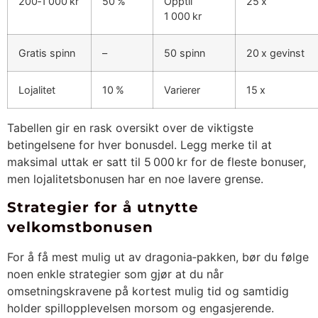
200‑1 000 kr
50 %
Opptil
25 x
1 000 kr
Gratis spinn
–
50 spinn
20 x gevinst
Lojalitet
10 %
Varierer
15 x
Tabellen gir en rask oversikt over de viktigste
betingelsene for hver bonusdel. Legg merke til at
maksimal uttak er satt til 5 000 kr for de fleste bonuser,
men lojalitetsbonusen har en noe lavere grense.
Strategier for å utnytte
velkomstbonusen
For å få mest mulig ut av dragonia‑pakken, bør du følge
noen enkle strategier som gjør at du når
omsetningskravene på kortest mulig tid og samtidig
holder spillopplevelsen morsom og engasjerende.