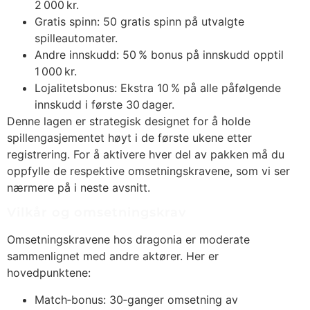
2 000 kr.
Gratis spinn: 50 gratis spinn på utvalgte
spilleautomater.
Andre innskudd: 50 % bonus på innskudd opptil
1 000 kr.
Lojalitetsbonus: Ekstra 10 % på alle påfølgende
innskudd i første 30 dager.
Denne lagen er strategisk designet for å holde
spillengasjementet høyt i de første ukene etter
registrering. For å aktivere hver del av pakken må du
oppfylle de respektive omsetningskravene, som vi ser
nærmere på i neste avsnitt.
Vilkår og omsetningskrav
Omsetningskravene hos dragonia er moderate
sammenlignet med andre aktører. Her er
hovedpunktene:
Match‑bonus: 30‑ganger omsetning av