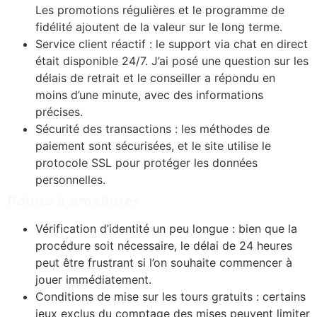
Les promotions régulières et le programme de
fidélité ajoutent de la valeur sur le long terme.
Service client réactif : le support via chat en direct
était disponible 24/7. J’ai posé une question sur les
délais de retrait et le conseiller a répondu en
moins d’une minute, avec des informations
précises.
Sécurité des transactions : les méthodes de
paiement sont sécurisées, et le site utilise le
protocole SSL pour protéger les données
personnelles.
Points à améliorer
Vérification d’identité un peu longue : bien que la
procédure soit nécessaire, le délai de 24 heures
peut être frustrant si l’on souhaite commencer à
jouer immédiatement.
Conditions de mise sur les tours gratuits : certains
jeux exclus du comptage des mises peuvent limiter