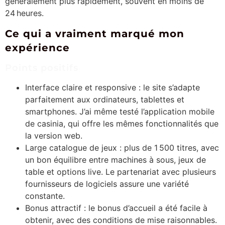
généralement plus rapidement, souvent en moins de
24 heures.
Ce qui a vraiment marqué mon
expérience
Points positifs
Interface claire et responsive : le site s’adapte
parfaitement aux ordinateurs, tablettes et
smartphones. J’ai même testé l’application mobile
de casinia, qui offre les mêmes fonctionnalités que
la version web.
Large catalogue de jeux : plus de 1 500 titres, avec
un bon équilibre entre machines à sous, jeux de
table et options live. Le partenariat avec plusieurs
fournisseurs de logiciels assure une variété
constante.
Bonus attractif : le bonus d’accueil a été facile à
obtenir, avec des conditions de mise raisonnables.