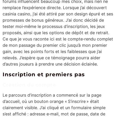
forums influencent beaucoup mes choix, mais rien ne
remplace l’expérience directe. Lorsque j’ai découvert
casinia casino, j’ai été attiré par son design épuré et ses
promesses de bonus généreux. J’ai donc décidé de
tester moi‑même le processus d’inscription, les jeux
proposés, ainsi que les options de dépôt et de retrait.
Ce que je vous raconte ici est le compte‑rendu complet
de mon passage du premier clic jusqu’à mon premier
gain, avec les points forts et les faiblesses que j’ai
relevés. J’espère que ce témoignage pourra aider
d’autres joueurs à prendre une décision éclairée.
Inscription et premiers pas
Création du compte
Le parcours d’inscription a commencé sur la page
d’accueil, où un bouton orange « S’inscrire » était
clairement visible. J’ai cliqué et un formulaire simple
s’est affiché : adresse e‑mail, mot de passe, date de