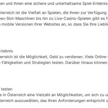
ren und Ihnen eine sichere und unterhaltsame Spiel-Erlebnis
terreich ist die Vielfalt an Spielen, die Ihnen zur Verfügun
deo-Slot-Maschinen bis hin zu Live-Casino-Spielen gibt es
h mobile Versionen ihrer Websites an, so dass Sie Ihre Lieb
rlebnis
erreich ist die Möglichkeit, Geld zu verdienen. Viele Online
e Fähigkeiten und Strategien testen. Darüber hinaus können
 testen
ie in Österreich eine Vielzahl an Möglichkeiten, um sich zu 
sterreich auszuwählen, das Ihren Anforderungen entspricht 