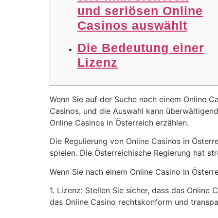
und seriösen Online
Casinos auswählt
Die Bedeutung einer
Lizenz
Wenn Sie auf der Suche nach einem Online Casin
Casinos, und die Auswahl kann überwältigend 
Online Casinos in Österreich erzählen.
Die Regulierung von Online Casinos in Österre
spielen. Die Österreichische Regierung hat st
Wenn Sie nach einem Online Casino in Österrei
1. Lizenz: Stellen Sie sicher, dass das Online
das Online Casino rechtskonform und transpar