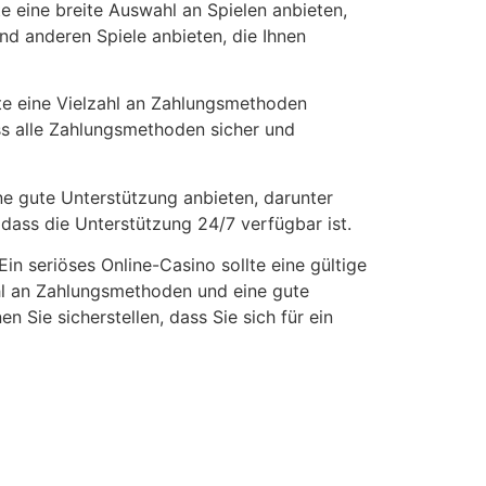
lte eine breite Auswahl an Spielen anbieten,
und anderen Spiele anbieten, die Ihnen
llte eine Vielzahl an Zahlungsmethoden
ass alle Zahlungsmethoden sicher und
ine gute Unterstützung anbieten, darunter
 dass die Unterstützung 24/7 verfügbar ist.
Ein seriöses Online-Casino sollte eine gültige
ahl an Zahlungsmethoden und eine gute
n Sie sicherstellen, dass Sie sich für ein