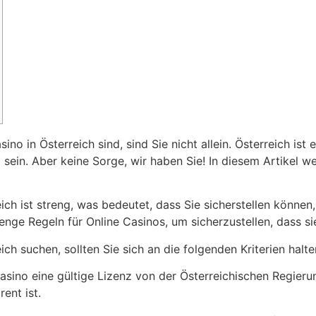
o in Österreich sind, sind Sie nicht allein. Österreich ist
sein. Aber keine Sorge, wir haben Sie! In diesem Artikel we
ich ist streng, was bedeutet, dass Sie sicherstellen können
renge Regeln für Online Casinos, um sicherzustellen, dass s
ch suchen, sollten Sie sich an die folgenden Kriterien halte
 Casino eine gültige Lizenz von der Österreichischen Regierun
ent ist.