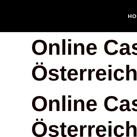
HO
Online Ca
Österreic
Online Ca
Österreic