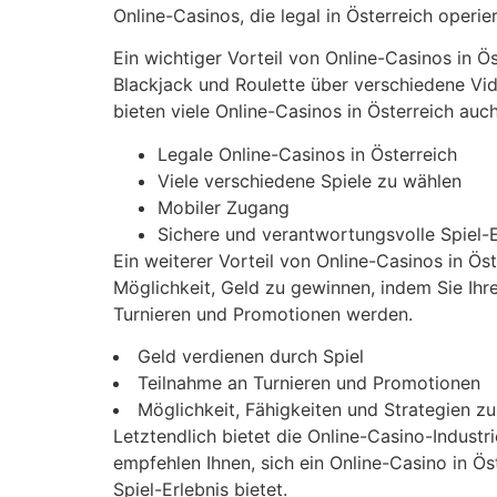
Online-Casinos, die legal in Österreich operie
Ein wichtiger Vorteil von Online-Casinos in Ös
Blackjack und Roulette über verschiedene Vi
bieten viele Online-Casinos in Österreich auc
Legale Online-Casinos in Österreich
Viele verschiedene Spiele zu wählen
Mobiler Zugang
Sichere und verantwortungsvolle Spiel-E
Ein weiterer Vorteil von Online-Casinos in Öst
Möglichkeit, Geld zu gewinnen, indem Sie Ihr
Turnieren und Promotionen werden.
Geld verdienen durch Spiel
Teilnahme an Turnieren und Promotionen
Möglichkeit, Fähigkeiten und Strategien zu
Letztendlich bietet die Online-Casino-Industr
empfehlen Ihnen, sich ein Online-Casino in Ö
Spiel-Erlebnis bietet.