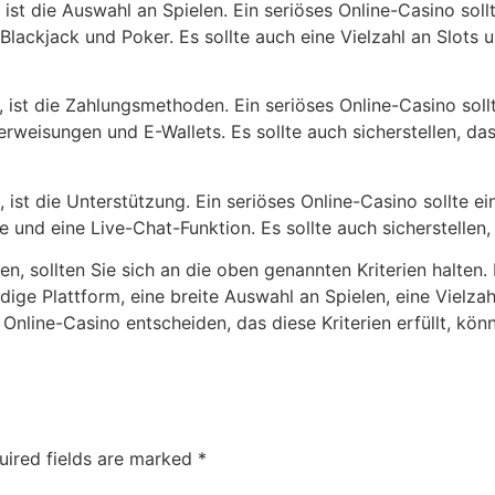
, ist die Auswahl an Spielen. Ein seriöses Online-Casino sol
 Blackjack und Poker. Es sollte auch eine Vielzahl an Slots 
n, ist die Zahlungsmethoden. Ein seriöses Online-Casino so
erweisungen und E-Wallets. Es sollte auch sicherstellen, d
, ist die Unterstützung. Ein seriöses Online-Casino sollte e
und eine Live-Chat-Funktion. Es sollte auch sicherstellen,
n, sollten Sie sich an die oben genannten Kriterien halten. 
dige Plattform, eine breite Auswahl an Spielen, eine Vielz
Online-Casino entscheiden, das diese Kriterien erfüllt, könne
uired fields are marked
*