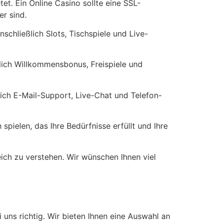
tet. Ein Online Casino sollte eine SSL-
er sind.
nschließlich Slots, Tischspiele und Live-
ßlich Willkommensbonus, Freispiele und
ßlich E-Mail-Support, Live-Chat und Telefon-
 spielen, das Ihre Bedürfnisse erfüllt und Ihre
eich zu verstehen. Wir wünschen Ihnen viel
uns richtig. Wir bieten Ihnen eine Auswahl an