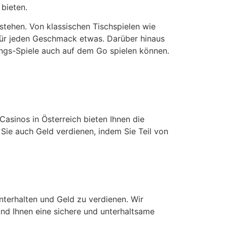
 bieten.
g stehen. Von klassischen Tischspielen wie
 für jeden Geschmack etwas. Darüber hinaus
lings-Spiele auch auf dem Go spielen können.
-Casinos in Österreich bieten Ihnen die
 Sie auch Geld verdienen, indem Sie Teil von
unterhalten und Geld zu verdienen. Wir
und Ihnen eine sichere und unterhaltsame