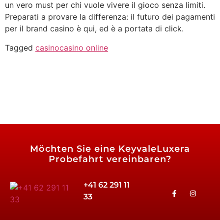
un vero must per chi vuole vivere il gioco senza limiti.
Preparati a provare la differenza: il futuro dei pagamenti
per il brand casino è qui, ed è a portata di click.
Tagged
casino
casino online
Powered By Igenso.ch
Möchten Sie eine
KeyvaleLuxera
Probefahrt vereinbaren?
+41 62 291 11
33