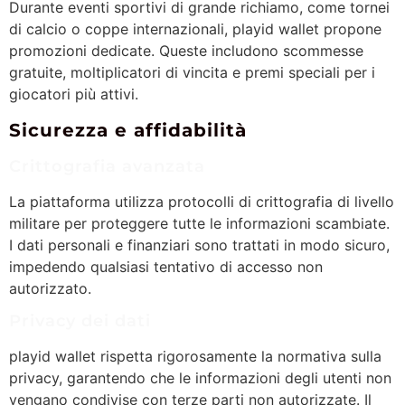
Durante eventi sportivi di grande richiamo, come tornei
di calcio o coppe internazionali, playid wallet propone
promozioni dedicate. Queste includono scommesse
gratuite, moltiplicatori di vincita e premi speciali per i
giocatori più attivi.
Sicurezza e affidabilità
Crittografia avanzata
La piattaforma utilizza protocolli di crittografia di livello
militare per proteggere tutte le informazioni scambiate.
I dati personali e finanziari sono trattati in modo sicuro,
impedendo qualsiasi tentativo di accesso non
autorizzato.
Privacy dei dati
playid wallet rispetta rigorosamente la normativa sulla
privacy, garantendo che le informazioni degli utenti non
vengano condivise con terze parti non autorizzate. Il