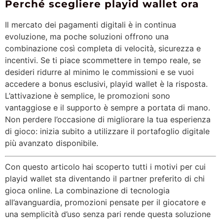
Perché scegliere playid wallet ora
Il mercato dei pagamenti digitali è in continua
evoluzione, ma poche soluzioni offrono una
combinazione così completa di velocità, sicurezza e
incentivi. Se ti piace scommettere in tempo reale, se
desideri ridurre al minimo le commissioni e se vuoi
accedere a bonus esclusivi, playid wallet è la risposta.
L’attivazione è semplice, le promozioni sono
vantaggiose e il supporto è sempre a portata di mano.
Non perdere l’occasione di migliorare la tua esperienza
di gioco: inizia subito a utilizzare il portafoglio digitale
più avanzato disponibile.
Con questo articolo hai scoperto tutti i motivi per cui
playid wallet sta diventando il partner preferito di chi
gioca online. La combinazione di tecnologia
all’avanguardia, promozioni pensate per il giocatore e
una semplicità d’uso senza pari rende questa soluzione