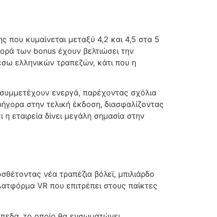
ς που κυμαίνεται μεταξύ 4,2 και 4,5 στα 5
πορά των bonus έχουν βελτιώσει την
έσω ελληνικών τραπεζών, κάτι που η
ες συμμετέχουν ενεργά, παρέχοντας σχόλια
ρήγορα στην τελική έκδοση, διασφαλίζοντας
ι η εταιρεία δίνει μεγάλη σημασία στην
ροσθέτοντας νέα τραπέζια βόλεϊ, μπιλιάρδο
πλατφόρμα VR που επιτρέπει στους παίκτες
ίπεδα, το οποίο θα ενσωματώνει