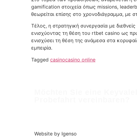
gamification στοιχεία όπως missions, leade
θεωρείται επίσης στο χρονοδιάγραμμα, με 
Τέλος, η στρατηγική συνεργασία με διεθνεί
ενισχύοντας τη θέση του rtbet casino ως πρ
ενισχύσει τη θέση της ανάμεσα στα κορυφα
εμπειρία.
Tagged
casino
casino online
Powered By Igenso.ch
Möchten Sie eine
Keyvale
Probefahrt vereinbaren?
Website by Igenso