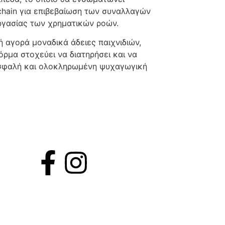
kchain για επιβεβαίωση των συναλλαγών
ργασίας των χρηματικών ροών.
 αγορά μοναδικά άδειες παιχνιδιών,
όρμα στοχεύει να διατηρήσει και να
 ασφαλή και ολοκληρωμένη ψυχαγωγική