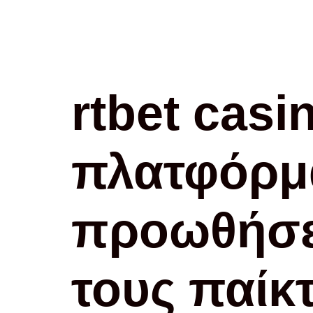
rtbet casi
πλατφόρμα
προωθήσει
τους παίκ