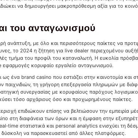
πιδιώκει να δημιουργήσει μακροπρόθεσμη αξία για το κοι
αι του ανταγωνισμού
ερή ανάπτυξη, με όλο και περισσότερους παίκτες να προτ
ες, το 2024 η ζήτηση για live dealer περιεχομένου αυξή
φιλές τμήμα του προφίλ του καταναλωτή. Η ευκολία πρόσ
le εφαρμογές κορυφαίο εργαλείο ανταγωνισμού.
ει ως ένα brand casino που εστιάζει στην καινοτομία και 
 παιχνιδιών, τη γρήγορη επεξεργασία πληρωμών με διάφο
ατηγική συνεργασίας με κορυφαίους παρόχους λογισμικού
ελκύσει τόσο αρχάριους όσο και προχωρημένους παίκτες.
 περιοχή επιδιώκουν επίσης να βελτιώσουν την εμπειρία
asino στη διαφάνεια των όρων και η έμφαση στην εξυπηρέ
l‑time στατιστικά και personal analytics ενισχύει τη δ
αι δύσκολη να παρασκευαστεί από άλλες πλατφόρμες.