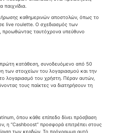
 παιχνίδια.
μπλήρωσης καθημερινών αποστολών, όπως το
ε live roulette. Ο σχεδιασμός των
te, προωθώντας ταυτόχρονα υπεύθυνο
ν πρώτη κατάθεση, συνοδευόμενο από 50
ση των στοιχείων του λογαριασμού και την
 στο λογαριασμό του χρήστη. Πέραν αυτών,
νοντας τους παίκτες να διατηρήσουν τη
latinum, όπου κάθε επίπεδο δίνει πρόσβαση
ον, η “Cashboost” προσφορά επιτρέπει στους
είριση των κερδών. Το πρόγραμμα αυτό