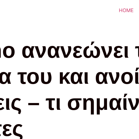
HOME
no ανανεώνει 
 του και ανοί
ς – τι σημαίν
τες