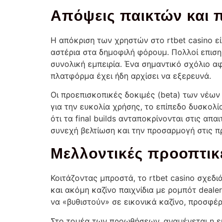
Απόψεις παικτών και π
Η απόκριση των χρηστών στο rtbet casino εί
αστέρια στα δημοφιλή φόρουμ. Πολλοί επιση
συνολική εμπειρία. Ένα σημαντικό σχόλιο α
πλατφόρμα έχει ήδη αρχίσει να εξερευνά.
Οι προεπισκοπικές δοκιμές (beta) των νέων
για την ευκολία χρήσης, το επίπεδο δυσκολ
ότι τα final builds ανταποκρίνονται στις απ
συνεχή βελτίωση και την προσαρμογή στις π
Μελλοντικές προοπτικέ
Κοιτάζοντας μπροστά, το rtbet casino σχεδιά
και ακόμη καζίνο παιχνίδια με ρομπότ deale
να «βυθιστούν» σε εικονικά καζίνο, προσφέρ
Στο τομέα των προωθήσεων, αναμένεται η ε