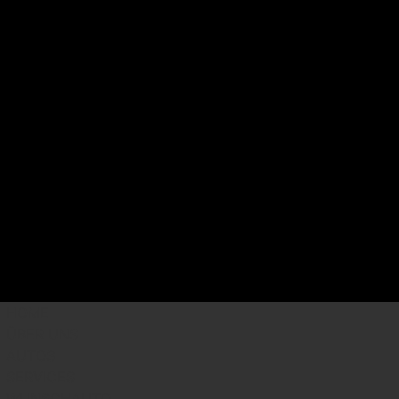
HOME
ÜBER UNS
AUTOS
SERVICES
WUNSCHAUTO