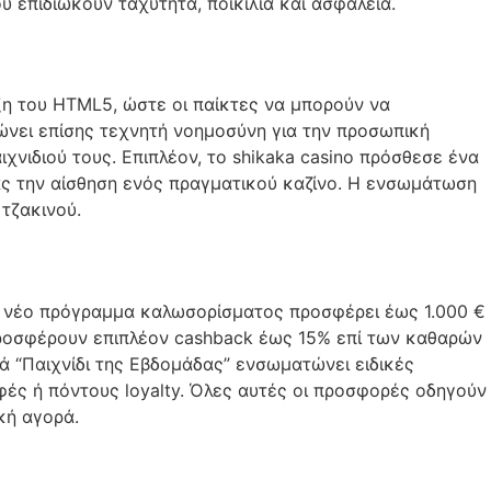
υ επιδιώκουν ταχύτητα, ποικιλία και ασφάλεια.
ιξη του HTML5, ώστε οι παίκτες να μπορούν να
ώνει επίσης τεχνητή νοημοσύνη για την προσωπική
ιδιού τους. Επιπλέον, το shikaka casino πρόσθεσε ένα
τας την αίσθηση ενός πραγματικού καζίνο. Η ενσωμάτωση
τζακινού.
Το νέο πρόγραμμα καλωσορίσματος προσφέρει έως 1.000 €
 προσφέρουν επιπλέον cashback έως 15% επί των καθαρών
ά “Παιχνίδι της Εβδομάδας” ενσωματώνει ειδικές
φές ή πόντους loyalty. Όλες αυτές οι προσφορές οδηγούν
κή αγορά.