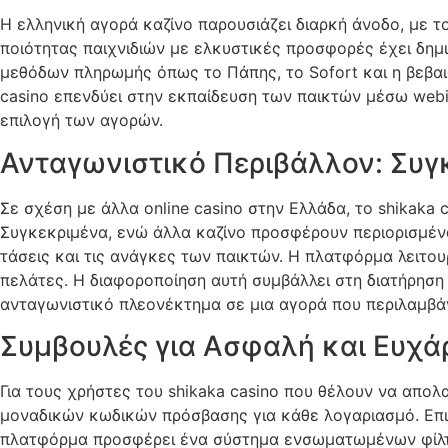
Η ελληνική αγορά καζίνο παρουσιάζει διαρκή άνοδο, με τ
ποιότητας παιχνιδιών με ελκυστικές προσφορές έχει δημι
μεθόδων πληρωμής όπως το Πάπης, το Sofort και η βεβα
casino επενδύει στην εκπαίδευση των παικτών μέσω webin
επιλογή των αγορών.
Ανταγωνιστικό Περιβάλλον: Συγκρ
Σε σχέση με άλλα online casino στην Ελλάδα, το shikak
Συγκεκριμένα, ενώ άλλα καζίνο προσφέρουν περιορισμέν
τάσεις και τις ανάγκες των παικτών. Η πλατφόρμα λειτουρ
πελάτες. Η διαφοροποίηση αυτή συμβάλλει στη διατήρηση
ανταγωνιστικό πλεονέκτημα σε μια αγορά που περιλαμβάνε
Συμβουλές για Ασφαλή και Ευχά
Για τους χρήστες του shikaka casino που θέλουν να απολ
μοναδικών κωδικών πρόσβασης για κάθε λογαριασμό. Επι
πλατφόρμα προσφέρει ένα σύστημα ενσωματωμένων φίλτρ