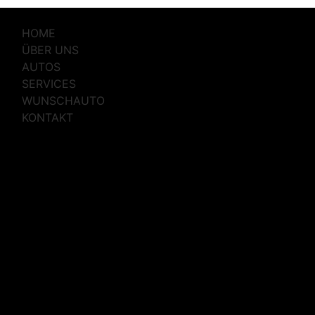
Skip
to
HOME
content
ÜBER UNS
AUTOS
SERVICES
WUNSCHAUTO
KONTAKT